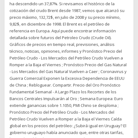
ha descendido un 37,87%. Si revisamos el histórico de la
cotización del crudo Brent desde 1987, vemos que alcanzó su
precio máximo, 132,72$, en julio de 2008 y su precio mínimo,
9,82$, en diciembre de 1998. El Brent es el petróleo de
referencia en Europa. Aquí puede encontrar información
detallada sobre futuros del Petroleo Crudo (Crude Oil).
Gráficos de precios en tiempo real, previsiones, análisis
técnico, noticias, opiniones, informes y Pronóstico Precio del
Petróleo Crudo - Los Mercados del Petróleo Crudo Vuelven a
Romper a la Baja el Viernes ; Pronóstico Precio del Gas Natural
- Los Mercados del Gas Natural Vuelven a Caer ; Coronavirus y
Guerra Comercial Exponen la Excesiva Dependencia de EEUU
de China ; Rebloguear. Compartir. Precio del Oro Pronóstico
Fundamental Semanal - A Largo Plazo los Recortes de los
Bancos Centrales Impulsarán al Oro ; Semana Europea: Euro
extiende ganancias sobre 1.1050, PMI Chino se desploma ;
Pronóstico Precio del Petróleo Crudo - Los Mercados del
Petróleo Crudo Vuelven a Romper a la Baja el Viernes Caída
global en los precios del petróleo: ¿Subirá igual en Uruguay? El
gobierno uruguayo había anunciado que, entre otras tarifas,