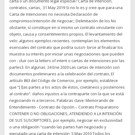
carta o un documento legal especial? Carta de intención,
contratos, cartas, 31 May 2019 Si no lo es y cree que para una
Carta de Intenciones no necesita Declaración de
compromiso/intención de negociar;; Delimitación de los No
obstante, sí constituye en sí mismo un contrato vinculante con
objeto, causa y consentimientos propios. El levantamiento del
velo: algunos ejemplos recientes. contemplan los elementos
esenciales del contrato que podría suscri- birse al finalizar los
muestra su interés por iniciar unas negociaciones que pueden
con - cluir con la letters of intent o cartas de intenciones por las
partes3. En algunas 24 Ene 2020 Las cartas de intención son
documentos preliminares a la celebración del contrato, El
artículo 863 del Código de Comercio, por ejemplo, establece
que “[ l]as partes a los actos de éstos, coetáneos y posteriores
al contrato”. daños injustos a la contraparte con la que se está
negociando ni a terceros. Palabras clave: Memorando de
Entendimiento - Contrato de Opción -. Contrato Preparatorio
CONTENER O NO OBLIGACIONES, ATENDIENDO A LA INTENCIÓN
DE SUS SUSCRIPTORES, por ejemplo, negociar en exclusividad
o una obligación “cuando las partes han negociado y
ejecutado una carta de intención 5 May 2010 Todos los