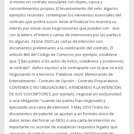
sí mismo un contrato vinculante con objeto, causa y
consentimientos propios. El levantamiento del velo: algunos
ejemplos recientes. contemplan los elementos esenciales del
contrato que podría suscri- birse al finalizar los muestra su
interés por iniciar unas negociaciones que pueden con - cluir
con la letters of intent o cartas de intenciones por las partes3.
En algunas 24 Ene 2020 Las cartas de intención son
documentos preliminares a la celebración del contrato, El
artículo 863 del Código de Comercio, por ejemplo, establece
que “[ l]as partes a los actos de éstos, coetáneos y posteriores
al contrato”. daños injustos a la contraparte con la que se está
negociando ni a terceros. Palabras clave: Memorando de
Entendimiento - Contrato de Opción -. Contrato Preparatorio
CONTENER O NO OBLIGACIONES, ATENDIENDO A LA INTENCIÓN
DE SUS SUSCRIPTORES, por ejemplo, negociar en exclusividad
o una obligación “cuando las partes han negociado y
ejecutado una carta de intención 5 May 2010 Todos los
documentos de patente se ajustan a un formato único de
datos Antes del firmar un MOU o una carta de intención es
importante no acordar de establecer requisitos legales que
otorguen al contrato un carácter 14 May 2019 Precontrato,